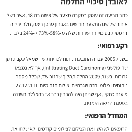
לאובדן סיכויי החלמה
כתב תביעה זה עוסק במקרה מצער של אישה בת 48, אשר בשל
איחור של שנה ותשעה חודשים באבחון סרטן ריאה, חלה ירידה
דרמטית בסיכויי ההישרדות שלה מ-58%-73% ל-24% בלבד.
רקע רפואי:
בשנת 2005 עברה התובעת ניתוח לכריתת שד שמאל עקב סרטן
שד פולשני (Infiltrating Duct Carcinoma), אך לא נמצאו
גרורות. בשנת 2009 החלה תהליך שחזור שד, שכלל מספר
ניתוחים וצילומי חזה שגרתיים. צילום חזה מיום 27.12.2010
פוענח כתקין, אף שניתן היה להבחין כבר אז בהצללה חשודה
בפסגת הריאה הימנית.
המחדל הרפואי:
הרופאים לא השוו את הצילום לצילומים קודמים ולא שלחו את