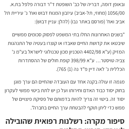
ובאופן דומה, דבריה של כב' השופטת ד"ר דבורה פלפל בת.א.
1056/00 (מחוזי, תל-אביב) עיזבון המנוח דבוש ואח' נ' עיריית תל
אביב ואח' (פורסם באתר נבו) (להלן: עניין דבוש):
"בשנים האחרונות החלו בתי המשפט לפסוק סכומים ממשיים
שיבטאו את קדושת החיים שאבדו או קוצרו בעטיה של התנהגות
המזיק (ע"א 4402/98 הטכניון מכון טכנולוגי לישראל בע"מ נ'
צביה טויסטר… ע"א 398/99 קופת חולים של ההסתדרות
הכללית נ' לאה דיין פ"ד נה (1) 765).
מגמה זו עולה בקנה אחד עם העובדה שהחיים הם ערך מוגן
בחוק יסוד כבוד האדם וחירותו ועל כן יש לתת ביטוי ממשי לעקרון
יסוד זה. ביטוי זה צריך להיות בדמותם של פסיקת פיצויים של
ממש כדי ליתן תוקף להבטחת ערך החיים בחברה".
סיפור מקרה: רשלנות רפואית שהובילה