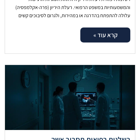
והמשמעותיות במשפט הרפואי. רעלת היריון (פרה-אקלמפסיה)
עלולה להתפתח בהדרגה או במהירות, ולגרום לסיבוכים קשים
לאם ולעובר. אבחון מוקדם, מעקב היריון קפדני וניהול
קרא עוד »
רשלנות רפואית תסביב אשך