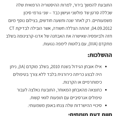
התובעת להמשך בירור, למרות ההיסטוריה הרפואית שלה
שכללה סרטן שד פולשני ועישון כבד – שני גורמי סיכון
משמעותיים. רק לאחר שנה ותשעה חודשים, בצילום נוסף מיום
04.09.2012, זוהתה הצללה חשודה, אשר הובילה לבדיקת CT
חזה ולביופסיה שאישרה את האבחנה של אדנו-קרצינומה בשלב
מתקדם (IIIA), עם בלוטות לימפה נגועות.
ההשלכות:
אילו אובחן הגידול בשנת 2010, בשלב מוקדם (IA), ניתן
היה לבצע כריתה כירורגית בלבד ללא צורך בטיפולים
כימותרפיים או הקרנות.
כתוצאה מהאבחון המאוחר, התובעת נאלצה לעבור
טיפולים אגרסיביים עם תופעות לוואי קשות.
סיכויי ההישרדות שלה צנחו באופן משמעותי.
חוות דעת מומחים: