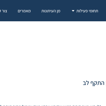
לנות רפואית באבחון הת
תחומי פעילות
מן העיתונות
מאמרים
צור 
 התקף לב