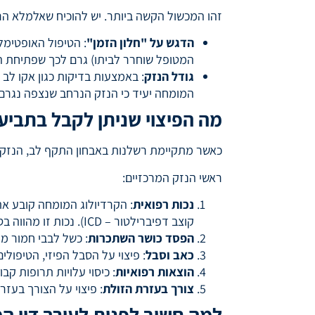
זהו המכשול הקשה ביותר. יש להוכיח שאלמלא הר
הדגש על "חלון הזמן"
המטופל שוחרר לביתו) גרם לכך שפתיחת ה
גודל הנזק
המומחה יעיד כי הנזק הנרחב שנצפה נגרם
מה הפיצוי שניתן לקבל בתביע
כאשר מתקיימת רשלנות באבחון התקף לב, הנזק 
ראשי הנזק המרכזיים:
נכות רפואית
קוצב דפיברילטור – ICD). נכות זו מהווה בסיס לחישוב הפיצויים.
הפסד כושר השתכרות
: כשל לבבי חמור מ
כאב וסבל
: פיצוי על הסבל הפיזי, הטיפול
הוצאות רפואיות
: כיסוי עלויות תרופות קבועות
צורך בעזרת הזולת
: פיצוי על הצורך בעזר
למה חשוב לפנות לעורך דין 