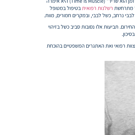
התקף לב (אוטם שריר הלב – Myocardial Infarction) הוא מצב חירום רפואי שדורש אבחון מיידי וטיפול מהיר ביותר. "זמן הוא שריר" (Time is Muscle) היא אימרה
שר מתרחשת
רשלנות רפואית
בטיפול במטופל
בי נרחב, כשל לבבי, ובמקרים חמורים, מוות.
רום. תביעות אלו נסובות סביב כשל בזיהוי
סיכון.
וות רפואי ואת האתגרים המשפטיים בהוכחת