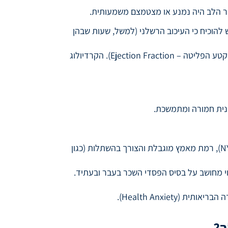
יר הלב היה נמנע או מצטמצם משמעותית.
 דחוף תוך 90 דקות מתחילת האירוע. יש להוכיח כי העיכוב הרשלני (למשל, שעות שבהן
: באמצעות בדיקות כגון אקו לב חוזר או מיפוי לב, ניתן להעריך את שיעור הנזק לשריר הלב (ירידה במקטע הפליטה – Ejection Fraction). הקרדיולוג
נית חמורה ומתמשכת.
: הקרדיולוג המומחה קובע את אחוזי הנכות בהתאם לדרגת אי-ספיקת הלב (לפי קלסיפיקציית NYHA), רמת מאמץ מוגבלת והצורך בהשתלות (כגון
וי מחושב על בסיס הפסדי השכר בעבר ובעתיד.
Health Anxiety).
ב?