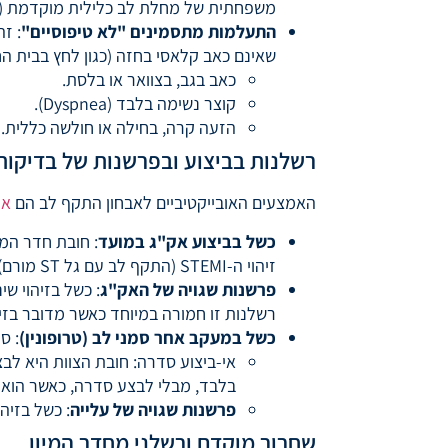
משפחתית של מחלת לב כלילית מוקדמת (CAD). מטופל עם גורמי סיכון אלו דורש רמת חשד גבוהה בהרבה.
התעלמות מתסמינים "לא טיפוסיים"
: ז
שאינם כאב קלאסי בחזה (כגון לחץ בבית ה
כאב בגב, בצוואר או בלסת.
קוצר נשימה בלבד (Dyspnea).
הזעה קרה, בחילה או חולשה כללית. 
רשלנות בביצוע ובפרשנות של בדיקות
האמצעים האובייקטיביים לאבחון התקף לב הם
אק
כשל בביצוע אק"ג במועד
זיהוי ה-STEMI (התקף לב עם גל ST מורם), מצב חירום הדורש צנתור מיידי.
פרשנות שגויה של האק"ג
רשלנות זו חמורה במיוחד כאשר מדובר בזיהוי STEMI (התקף לב מסוג חסימה מלאה), הנחשב למקרה חירום
כשל במעקב אחר סמני לב (טרופונין)
: ס
בלבד, מבלי לבצע סדרה, כאשר הוא מ
פרשנות שגויה של עלייה
: כשל בזיה
שחרור מוקדם ורשלני מחדר המיון