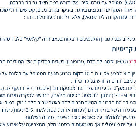
הו אחד המקרים הנפוצים ביותר, בעיקר בקרב נשים, קשישים וחולי סוכ
חזה עם הקרנה ליד שמאל), אלא תלונות מעורפלות יותר:
כשל בהבנת מגוון התסמינים ודבקות בכאב חזה "קלאסי" בלבד מהווה
 קריטיות
"ג
(ECG) וסמני לב בדם (טרופונין). כשלים בבדיקות אלו הם ליבת תביעות הרשלנות.
: חובת חדר המיון היא לבצע אק"ג תוך 10 דקות מרגע הגעת ה
 מוחלט.
מני לב הם חלבונים המשתחררים לדם כאשר שריר הלב ניזוק. רמות אל
אי-ביצוע סדרה: חובת הצוות היא
משיך להתלונן על כאב או קוצר נשימה, מהווה רשלנות.
וי עלייה מינימלית אך משמעותית בסמני הלב, המצביעה על אירוע איס