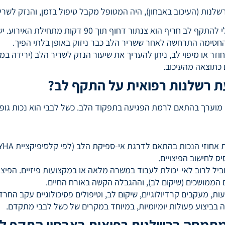
שלנות (העיכוב באבחון), היה המטופל מקבל טיפול בזמן, והנזק לשר
: הטיפול האופטימלי להתקף לב חריף הוא צנתור
חסימה התרחשה לאחר ששריר הלב כבר ניזוק באופן בלתי הפיך.
 כתוצאה מהעיכוב.
ת רשלנות רפואית על התקף לב?
מוערך בהתאם לרמת הפגיעה בתפקוד הלב. כשל לבבי הוא נכות גופ
וביל לרוב לאי-יכולת לעבוד במשרה מלאה או במקצועות פיזיים. הפיצ
ים הממושכים (שיקום לב), וההגבלה הקשה באורח החיים.
, מעקבים קרדיולוגיים, שיקום לב, וטיפולים פסיכולוגיים עקב החרדה הבריאותית (
ה בביצוע פעולות יומיומיות, במיוחד במקרים של כשל לבבי מתקדם.
המתמחה ברשלנות רפואית באבחון התקף ל