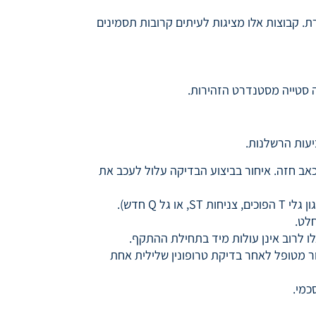
רת. קבוצות אלו מציגות לעיתים קרובות תסמינים
 סטייה מסטנדרט הזהירות.
מטופל עם תלונה על כאב חזה. איחור בביצוע הבדיקה עלול לעכב את
: כשל בזיהוי שינויים באק"ג המעידים על חוסר אספקת דם (איסכמיה) או התקף לב (כגון גלי T הפוכים, צניחות ST, או גל Q חדש).
ו לרוב אינן עולות מיד בתחילת ההתקף.
 לבצע סדרה של בדיקות דם (לפחות אחת נוספת לאחר 3-6 שעות). שחרור מטופל לאחר בדיקת טרופונין שלילית אחת
כמי.