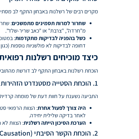
מקרים רבים של רשלנות באבחון התקף לב מסתיימ
שחרור למרות תסמינים מתמשכים
: שחרו
מ"חרדה", "צרבת" או "כאב שריר-שלד".
כשל בהפניה לבדיקות מתקדמות
: במטופ
דחופה לבדיקות לא פולשניות נוספות (כגו
כיצד מוכיחים רשלנות רפואית
הוכחת רשלנות באבחון התקף לב דורשת מהתובע ל
1. הוכחת הסטייה מסטנדרט הזהירות (Breach of Duty)
התביעה נשענת על חוות דעת של מומחה קרדיולוג
היה צורך לפעול אחרת
לאחר בדיקה שלילית יחידה.
הערכת הסיכון הייתה רשלנית
: הצוות לא 
2. הוכחת הקשר הסיבתי (Causation) – "אלמלא"