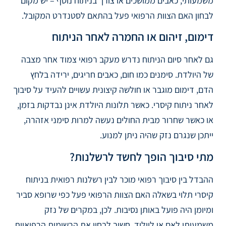
משמעותי, כאבים ממושכים או צורך בניתוח נוסף – יש מקום
לבחון האם הצוות הרפואי פעל בהתאם לסטנדרט המקובל.
דימום, זיהום או החמרה לאחר הניתוח
גם לאחר סיום הניתוח נדרש מעקב רפואי צמוד אחר מצבה
של היולדת. סימנים כמו חום, כאבים חריגים, ירידה בלחץ
הדם, דימום מוגבר או חולשה קיצונית עשויים להעיד על סיבוך
לאחר ניתוח קיסרי. כאשר תלונות היולדת אינן נבדקות בזמן,
או כאשר שחרור מבית החולים נעשה למרות סימני אזהרה,
ייתכן שנגרם נזק שהיה ניתן למנוע.
מתי סיבוך הופך לחשד לרשלנות?
ההבדל בין סיבוך רפואי מוכר לבין רשלנות רפואית בניתוח
קיסרי תלוי בשאלה האם הצוות הרפואי פעל כפי שרופא סביר
ומיומן היה פועל באותן נסיבות. לכן, במקרים של נזק
משמעותי לאם או ליילוד, חשוב לבחון את הרשומות הרפואיות,