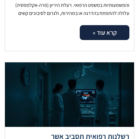
והמשמעותיות במשפט הרפואי. רעלת היריון (פרה-אקלמפסיה)
עלולה להתפתח בהדרגה או במהירות, ולגרום לסיבוכים קשים
לאם ולעובר. אבחון מוקדם, מעקב היריון קפדני וניהול
קרא עוד »
רשלנות רפואית תסביב אשך