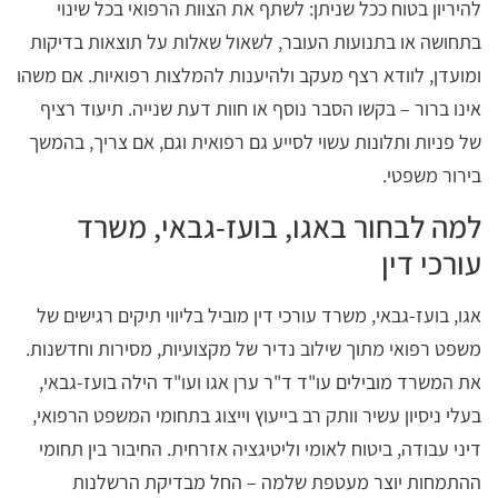
להיריון בטוח ככל שניתן: לשתף את הצוות הרפואי בכל שינוי
בתחושה או בתנועות העובר, לשאול שאלות על תוצאות בדיקות
ומועדן, לוודא רצף מעקב ולהיענות להמלצות רפואיות. אם משהו
אינו ברור – בקשו הסבר נוסף או חוות דעת שנייה. תיעוד רציף
של פניות ותלונות עשוי לסייע גם רפואית וגם, אם צריך, בהמשך
בירור משפטי.
למה לבחור באגו, בועז-גבאי, משרד
עורכי דין
אגו, בועז-גבאי, משרד עורכי דין מוביל בליווי תיקים רגישים של
משפט רפואי מתוך שילוב נדיר של מקצועיות, מסירות וחדשנות.
את המשרד מובילים עו"ד ד"ר ערן אגו ועו"ד הילה בועז-גבאי,
בעלי ניסיון עשיר וותק רב בייעוץ וייצוג בתחומי המשפט הרפואי,
דיני עבודה, ביטוח לאומי וליטיגציה אזרחית. החיבור בין תחומי
ההתמחות יוצר מעטפת שלמה – החל מבדיקת הרשלנות