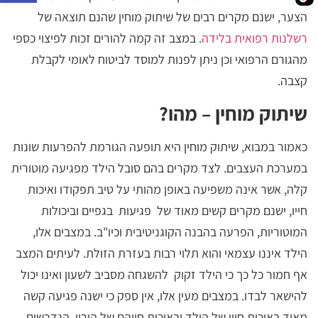
הצער, ישנם מקרים רבים של שיתוק מוחין שהנם תוצאה של
רשלנות רפואית בלידה
. במצב זה קמה להורים זכות לפיצוי כספי
מהגורם הרפואי וכן ניתן לפנות למוסד לביטוח לאומי לקבלת
קצבה.
שיתוק מוחין – מהו?
כאמור במבוא, שיתוק מוחין היא תופעה הגורמת להפרעות שונות
במערכת העצבים. לצד מקרים בהם סובל הילד מפגיעה מוטורית
קלה, אשר אינה משפיעה באופן מהותי על טיב תפקודו ואיכות
חייו, ישנם מקרים קשים מאוד של פגיעות בגפיים וביכולות
המוטוריות, הפרעה בהבנה הקוגניטיבית וכיו"ב. במצבים אלו,
הילד איננו עצמאי והוא תלוי רבות בעזרת הזולת. לעיתים המצב
אף חמור כל כך כי הילד זקוק להשגחה מסביב לשעון ואינו יכול
להישאר לבדו. במצבים מעין אלו, אין ספק כי ישנה פגיעה קשה
מאוד באיכות חייו של הילד ובאיכות חייהם של הוריו, הנדרשים