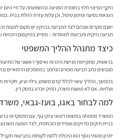
היקף הפיצוי תלוי בחומרת הפגיעה ובהשפעתה על חיי היום יום
הוצאות נסיעה ומימון טיפול, וכן עלות עזרת הזולת בבית. בנ
ישנם מקרים שבהם לצד התביעה בנזיקין יש מקום למצות זכויות
תביעה נזיקית ותביעות למוסדות – מסייע במיקסום הזכויות ו
כיצד מתנהל ההליך המשפטי
בראשית, מתקיימת פגישת היכרות ואיסוף ראשוני של התיעוד
מגבשים כתב תביעה מפורט הנתמך במסמכים הרפואיים ובחו
בהמשך, ההליך עשוי לכלול קדם משפט, גילוי ועיון, חקירות מ
ועלויות. אם לא מושגת פשרה, התיק יוכרע בפסק דין.
למה לבחור באגו, בועז-גבאי, משרד ע
המשרד מתמחה במשפט רפואי ונזקי גוף, עם התמקדות ברשל
בניית תיקים מדויקים ועמידים הוכחתית, לצד הופעה משכנע
יתרון מהותי נוסף הוא היכולת ללוות לקוחות בתביעות מקביל