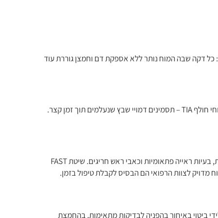
 כל דקה שבה המוח נותר ללא אספקת דם וחמצן גוררת עוד
באופן כללי, קיימים שני סוגים עיקריים: שבץ איסכמי, הנגרם מחסימה בכלי דם, ושבץ המורגי, הנגרם מדימום מוחי. בנוסף, קיים אירוע מוחי חולף TIA – תסמינים דמויי שבץ שנעלמים תוך זמן קצר.
הסימנים השכיחים כוללים חולשה או שיתוק פתאומי בצד אחד של הגוף, קושי בדיבור או הבנת דיבור, צניחת זווית הפה, בלבול, סחרחורת, בעיות ראייה פתאומיות וכאבי ראש חריגים. שיטת FAST
יווח מדויק לצוות הרפואי הם הבסיס לקבלת טיפול בזמן.
לידי ביטוי באיחור בהפניה לבדיקות מתאימות, בהחמצת