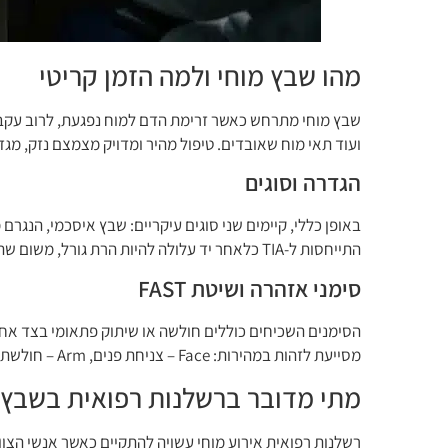
מהו שבץ מוחי ולמה הזמן קריטי
שבץ מוחי מתרחש כאשר זרימת הדם למוח נפגעת, לרוב עקב ח
ועוד תאי מוח שאובדים. טיפול מהיר ומדויק מצמצם נזק, מגד
הגדרה וסוגים
התייחסות ל-TIA כלאחר יד עלולה להיות הרת גורל, משום שהוא לעיתים איתות לשבץ משמעותי בהמשך.
סימני אזהרה ושיטת FAST
מסייעת לזהות במהירות: Face – צניחת פנים, Arm – חולשת יד, Speech – דיבור לא ברור, Time – הזמן
מתי מדובר ברשלנות רפואית בשבץ 
רשלנות רפואית אירוע מוחי עשויה להתקיים כאשר אנשי הצוו