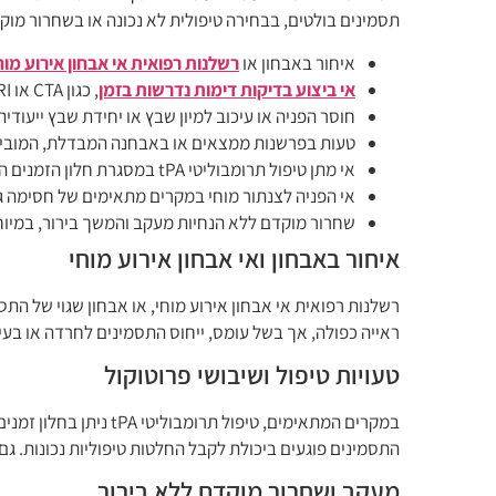
תסמינים בולטים, בבחירה טיפולית לא נכונה או בשחרור מו
איחור באבחון או
רשלנות רפואית אי אבחון אירוע מוח
אי ביצוע בדיקות דימות נדרשות בזמן
, כגון CTA או MRI, למרות אינדיקציה ברורה.
חוסר הפניה או עיכוב למיון שבץ או יחידת שבץ ייעודית
טעות בפרשנות ממצאים או באבחנה המבדלת, המוביל
אי מתן טיפול תרומבוליטי tPA במסגרת חלון הזמנים המתאים, כאשר אין התוויות נגד.
אי הפניה לצנתור מוחי במקרים מתאימים של חסימה ג
שחרור מוקדם ללא הנחיות מעקב והמשך בירור, במיוחד ל
איחור באבחון ואי אבחון אירוע מוחי
רשלנות רפואית אי אבחון אירוע מוחי, או אבחון שגוי של הת
ראייה כפולה, אך בשל עומס, ייחוס התסמינים לחרדה או בעיה
טעויות טיפול ושיבושי פרוטוקול
במקרים המתאימים, טיפ
התסמינים פוגעים ביכולת לקבל החלטות טיפוליות נכונות. גם דילוג על בדיקות הכרחיות כמו CTA או MRI עקב
מעקב ושחרור מוקדם ללא בירור